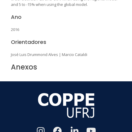
and 5 to -15% when using the global model.
Ano
2016
Orientadores
José Luis Drummond Alves
|
Marcio Cataldi
Anexos