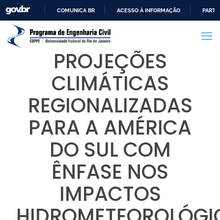
COMUNICA BR
ACESSO À INFORMAÇÃO
PARTI
IR
PARA
O
PROJEÇÕES
CONTEÚDO
CLIMÁTICAS
REGIONALIZADAS
PARA A AMÉRICA
DO SUL COM
ÊNFASE NOS
IMPACTOS
HIDROMETEOROLÓGI