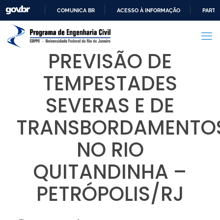
COMUNICA BR
ACESSO À INFORMAÇÃO
PARTI
IR
PARA
O
PREVISÃO DE
CONTEÚDO
TEMPESTADES
SEVERAS E DE
TRANSBORDAMENTO
NO RIO
QUITANDINHA –
PETRÓPOLIS/RJ