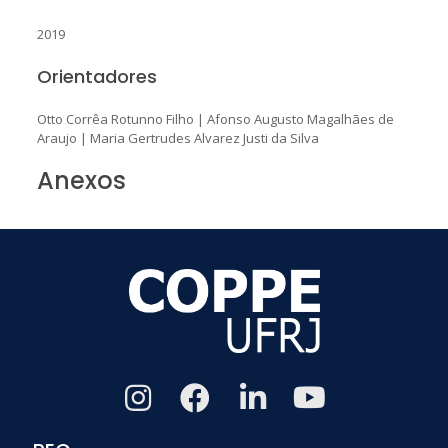
2019
Orientadores
Otto Corrêa Rotunno Filho
|
Afonso Augusto Magalhães de
Araujo
|
Maria Gertrudes Alvarez Justi da Silva
Anexos