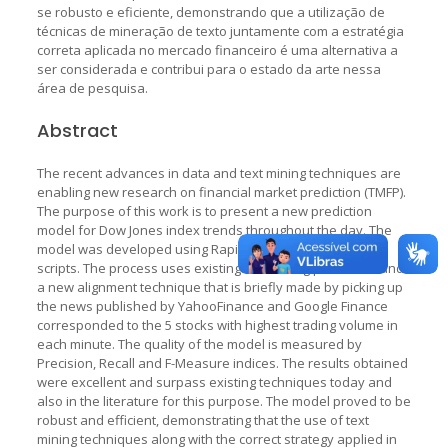
se robusto e eficiente, demonstrando que a utilização de
técnicas de mineração de texto juntamente com a estratégia
correta aplicada no mercado financeiro é uma alternativa a
ser considerada e contribui para o estado da arte nessa
área de pesquisa.
Abstract
The recent advances in data and text mining techniques are
enabling new research on financial market prediction (TMFP).
The purpose of this work is to present a new prediction
model for Dow Jones index trends throughout the day. The
model was developed using RapidMiner along with SQL
scripts. The process uses existing text mining processes and
a new alignment technique that is briefly made by picking up
the news published by YahooFinance and Google Finance
corresponded to the 5 stocks with highest trading volume in
each minute. The quality of the model is measured by
Precision, Recall and F-Measure indices. The results obtained
were excellent and surpass existing techniques today and
also in the literature for this purpose. The model proved to be
robust and efficient, demonstrating that the use of text
mining techniques along with the correct strategy applied in