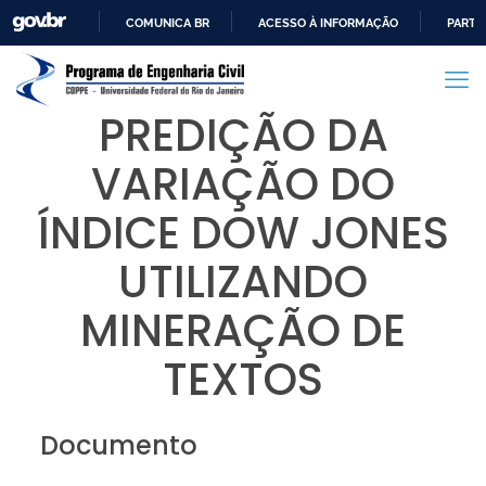
COMUNICA BR
ACESSO À INFORMAÇÃO
PARTI
IR
PARA
O
PREDIÇÃO DA
CONTEÚDO
VARIAÇÃO DO
ÍNDICE DOW JONES
UTILIZANDO
MINERAÇÃO DE
TEXTOS
Documento