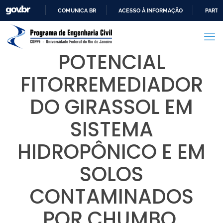
COMUNICA BR
ACESSO À INFORMAÇÃO
PARTI
IR
PARA
O
POTENCIAL
CONTEÚDO
FITORREMEDIADOR
DO GIRASSOL EM
SISTEMA
HIDROPÔNICO E EM
SOLOS
CONTAMINADOS
POR CHUMBO,