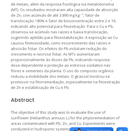
de metais, além da resposta fisiológica via metalotioneína
(MT). Os resultados mostraram alta capacidade de absorção
de Zn, com acúmulo de até 3.890 mg kg⁻ ¹, fator de
translocação >80% e fator de bioconcentração entre 2 e 19,
indicando alto potencial para fitoextração. Para o Cu e Pb,
observou-se acúmulo nas raízes e baixa translocação,
sugerindo aptidão para fitoestabilização. A exposição ao Cu
causou fitotoxicidade, como escurecimento das raízes e
abscisão foliar. Os efeitos do Pb incluíram redução do
crescimento e necrose foliar. As MTs aumentaram
proporcionalmente às doses de Pb, indicando resposta
dose-dependente e proteção ao estresse oxidativo nas
flores e sementes da planta. O uso do composto orgânico
reduziu a mobilidade dos metais. O girassol mostrou-se
promissor na fitorremediação, especialmente na fitoextração
de Zn e estabilização de Cu e Pb.
Abstract
The objective of this study was to evaluate the use of
sunflower (Helianthus annuus L.) for the phytoremediation of
areas contaminated with Pb, Zn, and Cu. Experiments were
conducted in hydroponic systems, in soil adjacent to the