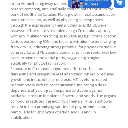
Linha Vermelha highway (amended with different doses of
organic compost), and artificially contaminated soil from the
park of old Ilha do Catalão. Plant growth, metal accumulation
and translocation, as well as physiological responses
through the expression of metallothioneins (MTs), were
assessed. The results revealed a high Zn uptake capacity,
with accumulation reaching up to 3,890 mg kg⁻ ¹, translocation
factors exceeding 80%, and bioconcentration factors ranging
from 2 to 19, indicating strong potential for phytoextraction. In
contrast, Cu and Pb accumulated mainly in the roots, with low
translocation to the aerial parts, suggesting a higher
suitability for phytostabilization.
Exposure to Cu caused phytotoxic effects such as root
darkening and premature leaf abscission, while Pb reduced
growth and induced foliar necrosis. MT levels increased
proportionally with Pb concentrations, indicating a dose-
dependent physiological response and cope against
oxidative stress in the plant's flowers and seeds. The organic
compound reduced the mobility of metals. Thus, sunflower
proved to be a promising species for phytoremediation,
particularly for Zn phytoextraction and Cu and Pb
stabilization.