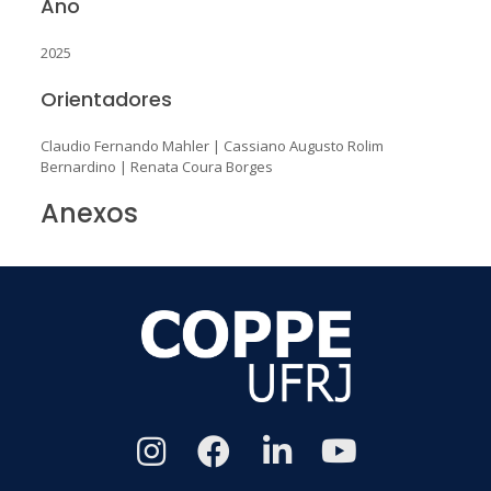
Ano
2025
Orientadores
Claudio Fernando Mahler
|
Cassiano Augusto Rolim
Bernardino
|
Renata Coura Borges
Anexos