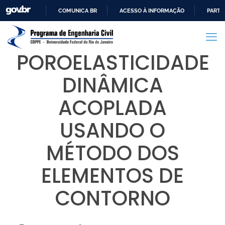
COMUNICA BR
ACESSO À INFORMAÇÃO
PARTI
IR
PARA
O
POROELASTICIDADE
CONTEÚDO
DINÂMICA
ACOPLADA
USANDO O
MÉTODO DOS
ELEMENTOS DE
CONTORNO