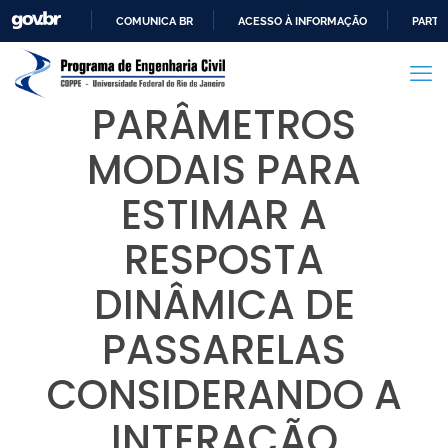
COMUNICA BR
ACESSO À INFORMAÇÃO
PARTI
IR
PARA
O
PARÂMETROS
CONTEÚDO
MODAIS PARA
ESTIMAR A
RESPOSTA
DINÂMICA DE
PASSARELAS
CONSIDERANDO A
INTERAÇÃO