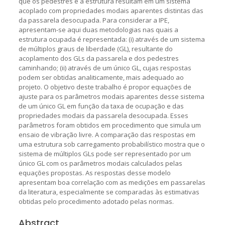
que os pedestres e a estrutura resultam em um sistema
acoplado com propriedades modais aparentes distintas das
da passarela desocupada. Para considerar a IPE,
apresentam-se aqui duas metodologias nas quais a
estrutura ocupada é representada: (i) através de um sistema
de múltiplos graus de liberdade (GL), resultante do
acoplamento dos GLs da passarela e dos pedestres
caminhando; (ii) através de um único GL, cujas respostas
podem ser obtidas analiticamente, mais adequado ao
projeto. O objetivo deste trabalho é propor equações de
ajuste para os parâmetros modais aparentes desse sistema
de um único GL em função da taxa de ocupação e das
propriedades modais da passarela desocupada. Esses
parâmetros foram obtidos em procedimento que simula um
ensaio de vibração livre. A comparação das respostas em
uma estrutura sob carregamento probabilístico mostra que o
sistema de múltiplos GLs pode ser representado por um
único GL com os parâmetros modais calculados pelas
equações propostas. As respostas desse modelo
apresentam boa correlação com as medições em passarelas
da literatura, especialmente se comparadas às estimativas
obtidas pelo procedimento adotado pelas normas.
Abstract