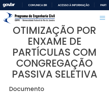
COMUNICA BR
ACESSO À INFORMAÇÃO
PARTI
IR
PARA
O
OTIMIZAÇÃO POR
CONTEÚDO
ENXAME DE
PARTÍCULAS COM
CONGREGAÇÃO
PASSIVA SELETIVA
Documento