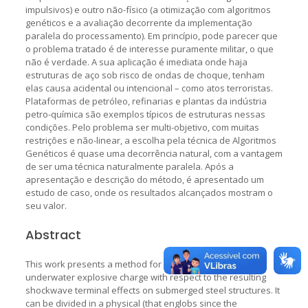
impulsivos) e outro não-físico (a otimização com algoritmos
genéticos e a avaliação decorrente da implementação
paralela do processamento). Em princípio, pode parecer que
o problema tratado é de interesse puramente militar, o que
não é verdade. A sua aplicação é imediata onde haja
estruturas de aço sob risco de ondas de choque, tenham
elas causa acidental ou intencional – como atos terroristas.
Plataformas de petróleo, refinarias e plantas da indústria
petro-química são exemplos típicos de estruturas nessas
condições. Pelo problema ser multi-objetivo, com muitas
restrições e não-linear, a escolha pela técnica de Algoritmos
Genéticos é quase uma decorrência natural, com a vantagem
de ser uma técnica naturalmente paralela. Após a
apresentação e descrição do método, é apresentado um
estudo de caso, onde os resultados alcançados mostram o
seu valor.
Abstract
This work presents a method for optimization of an
underwater explosive charge with respect to the resulting
shockwave terminal effects on submerged steel structures. It
can be divided in a physical (that englobs since the