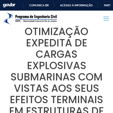
COMUNICA BR
ACESSO À INFORMAÇÃO
PARTI
IR
PARA
O
OTIMIZAÇÃO
CONTEÚDO
EXPEDITA DE
CARGAS
EXPLOSIVAS
SUBMARINAS COM
VISTAS AOS SEUS
EFEITOS TERMINAIS
EM ESTRUTURAS DE