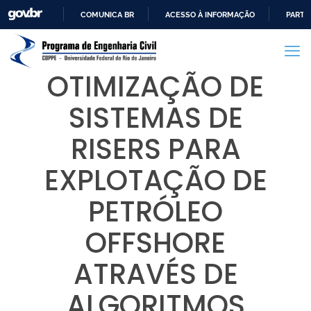
COMUNICA BR
ACESSO À INFORMAÇÃO
PARTI
IR
PARA
O
OTIMIZAÇÃO DE
CONTEÚDO
SISTEMAS DE
RISERS PARA
EXPLOTAÇÃO DE
PETRÓLEO
OFFSHORE
ATRAVÉS DE
ALGORITMOS