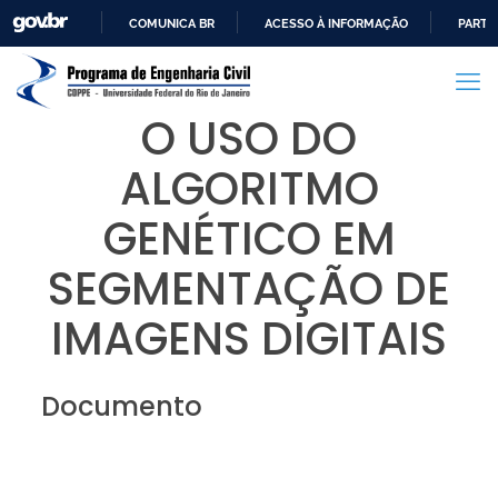
COMUNICA BR
ACESSO À INFORMAÇÃO
PARTI
IR
PARA
O
O USO DO
CONTEÚDO
ALGORITMO
GENÉTICO EM
SEGMENTAÇÃO DE
IMAGENS DIGITAIS
Documento