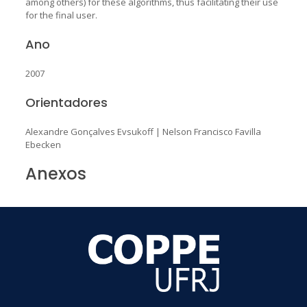
among others) for these algorithms, thus facilitating their use
for the final user.
Ano
2007
Orientadores
Alexandre Gonçalves Evsukoff
|
Nelson Francisco Favilla
Ebecken
Anexos