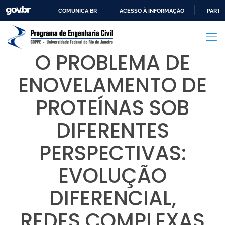
COMUNICA BR
ACESSO À INFORMAÇÃO
PARTI
IR
PARA
O
O PROBLEMA DE
CONTEÚDO
ENOVELAMENTO DE
PROTEÍNAS SOB
DIFERENTES
PERSPECTIVAS:
EVOLUÇÃO
DIFERENCIAL,
REDES COMPLEXAS