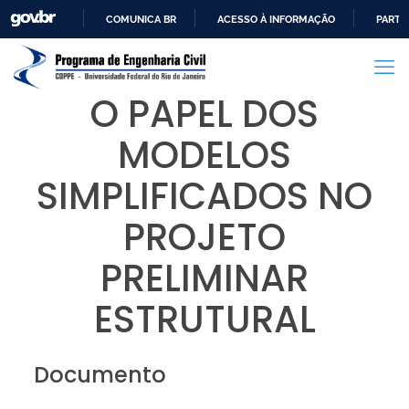
COMUNICA BR
ACESSO À INFORMAÇÃO
PARTI
IR
PARA
O
O PAPEL DOS
CONTEÚDO
MODELOS
SIMPLIFICADOS NO
PROJETO
PRELIMINAR
ESTRUTURAL
Documento