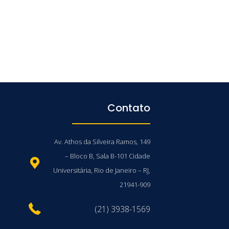
Contato
Av. Athos da Silveira Ramos, 149
– Bloco B, Sala B-101 Cidade
Universitária, Rio de Janeiro – RJ,
21941-909
(21) 3938-1569