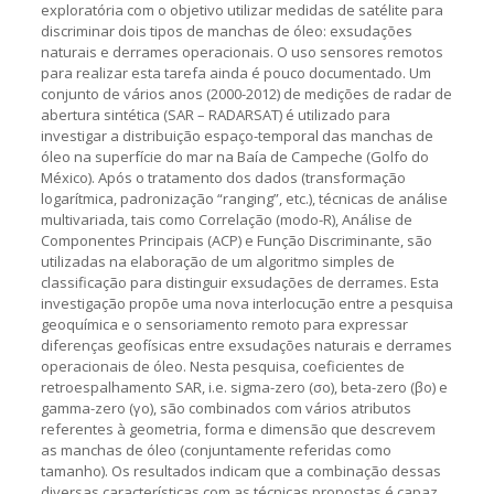
exploratória com o objetivo utilizar medidas de satélite para
discriminar dois tipos de manchas de óleo: exsudações
naturais e derrames operacionais. O uso sensores remotos
para realizar esta tarefa ainda é pouco documentado. Um
conjunto de vários anos (2000-2012) de medições de radar de
abertura sintética (SAR – RADARSAT) é utilizado para
investigar a distribuição espaço-temporal das manchas de
óleo na superfície do mar na Baía de Campeche (Golfo do
México). Após o tratamento dos dados (transformação
logarítmica, padronização “ranging”, etc.), técnicas de análise
multivariada, tais como Correlação (modo-R), Análise de
Componentes Principais (ACP) e Função Discriminante, são
utilizadas na elaboração de um algoritmo simples de
classificação para distinguir exsudações de derrames. Esta
investigação propõe uma nova interlocução entre a pesquisa
geoquímica e o sensoriamento remoto para expressar
diferenças geofísicas entre exsudações naturais e derrames
operacionais de óleo. Nesta pesquisa, coeficientes de
retroespalhamento SAR, i.e. sigma-zero (σo), beta-zero (βo) e
gamma-zero (γo), são combinados com vários atributos
referentes à geometria, forma e dimensão que descrevem
as manchas de óleo (conjuntamente referidas como
tamanho). Os resultados indicam que a combinação dessas
diversas características com as técnicas propostas é capaz