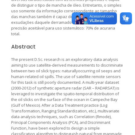
de distinguir o tipo de mancha de óleo. Entretanto, o simples
uso somente da informação correspondente ao tamanho
das manchas também é capaz de distinguir o óleo de
exsudações daquele derramado operacionalmente com
precisão aceitável para uso sistemático: 70% de acuraria
total.
Abstract
The present D.Sc. research is an exploratory data analysis
aiming to use satellite-derived measurements to discriminate
between two oil slick types: naturallyoccurring oil seeps and
human-related oil spills. The use of satellite remote sensors
for this task is still poorly documented. A multi-year dataset
(2000-2012) of synthetic aperture radar (SAR – RADARSAT) is
leveraged to investigate the spatio-temporal distribution of
the oil slicks on the surface of the ocean in Campeche Bay
(Gulf of Mexico). After a Data Treatment practice (Log
Transformation, Ranging Standardization, etc.), multivariate
data analysis techniques, such as Correlation (Rmode),
Principal Components Analysis (PCA), and Discriminant
Function, have been explored to design a simple
classification algorithm to distinguish natural from manmade