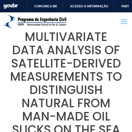
COMUNICA BR
ACESSO À INFORMAÇÃO
PARTI
IR
PARA
O
MULTIVARIATE
CONTEÚDO
DATA ANALYSIS OF
SATELLITE-DERIVED
MEASUREMENTS TO
DISTINGUISH
NATURAL FROM
MAN-MADE OIL
SLICKS ON THE SEA