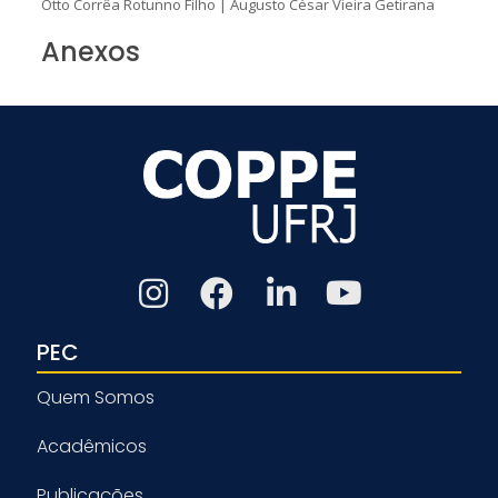
Otto Corrêa Rotunno Filho
|
Augusto César Vieira Getirana
Anexos
PEC
Quem Somos
Acadêmicos
Publicações