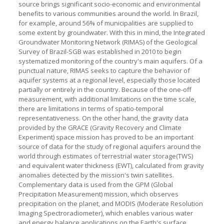
source brings significant socio-economic and environmental
benefits to various communities around the world. In Brazil,
for example, around 56% of municipalities are supplied to
some extent by groundwater. With this in mind, the Integrated
Groundwater Monitoring Network (RIMAS) of the Geological
Survey of Brazil-SGB was established in 2010 to begin
systematized monitoring of the country's main aquifers. Of a
punctual nature, RIMAS seeks to capture the behavior of
aquifer systems at a regional level, especially those located
partially or entirely in the country. Because of the one-off
measurement, with additional limitations on the time scale,
there are limitations in terms of spatio-temporal
representativeness. On the other hand, the gravity data
provided by the GRACE (Gravity Recovery and Climate
Experiment) space mission has proved to be an important
source of data for the study of regional aquifers around the
world through estimates of terrestrial water storage(TWS)
and equivalent water thickness (EWT), calculated from gravity
anomalies detected by the mission's twin satellites.
Complementary data is used from the GPM (Global
Precipitation Measurement) mission, which observes
precipitation on the planet, and MODIS (Moderate Resolution
Imaging Spectroradiometer), which enables various water
and energy balance applications on the Earth's surface,