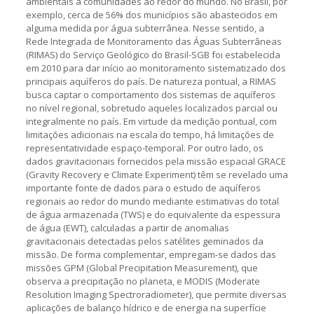
ambientais a comunidades ao redor do mundo. No Brasil, por
exemplo, cerca de 56% dos municípios são abastecidos em
alguma medida por água subterrânea. Nesse sentido, a
Rede Integrada de Monitoramento das Águas Subterrâneas
(RIMAS) do Serviço Geológico do Brasil-SGB foi estabelecida
em 2010 para dar início ao monitoramento sistematizado dos
principais aquíferos do país. De natureza pontual, a RIMAS
busca captar o comportamento dos sistemas de aquíferos
no nível regional, sobretudo aqueles localizados parcial ou
integralmente no país. Em virtude da medição pontual, com
limitações adicionais na escala do tempo, há limitações de
representatividade espaço-temporal. Por outro lado, os
dados gravitacionais fornecidos pela missão espacial GRACE
(Gravity Recovery e Climate Experiment) têm se revelado uma
importante fonte de dados para o estudo de aquíferos
regionais ao redor do mundo mediante estimativas do total
de água armazenada (TWS) e do equivalente da espessura
de água (EWT), calculadas a partir de anomalias
gravitacionais detectadas pelos satélites geminados da
missão. De forma complementar, empregam-se dados das
missões GPM (Global Precipitation Measurement), que
observa a precipitação no planeta, e MODIS (Moderate
Resolution Imaging Spectroradiometer), que permite diversas
aplicações de balanço hídrico e de energia na superfície