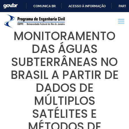
COMUNICA BR
ACESSO À INFORMAÇÃO
PARTI
IR
PARA
O
MONITORAMENTO
CONTEÚDO
DAS ÁGUAS
SUBTERRÂNEAS NO
BRASIL A PARTIR DE
DADOS DE
MÚLTIPLOS
SATÉLITES E
MÉTODOS DE