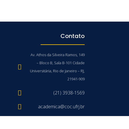
Contato
Av. Athos da Silveira Ramos, 149
– Bloco B, Sala B-101 Cidade
Universitária, Rio de Janeiro – RJ,
21941-909
(21) 3938-1569
academica@coc.ufrj.br