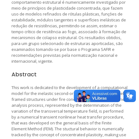
comportamento estrutural é numericamente investigado por
meio de princípios de plasticidade concentrada, que fazem
uso de modelos refinados de rótulas plásticas, funções de
estabilidade, módulos tangentes e superfícies inelásticas de
redução de resistências, permitindo-se assim, estimar o
tempo crítico de resitência ao fogo, associado à formação de
mecanismos de colapso estrutural. Os resultados obtidos,
para um grupo selecionado de estruturas aporticadas, são
examinados tomando-se por base o Programa SAFIR e
recomendações previstas pela normatização nacional e
internacional, vigente.
Abstract
This work is dedicated to the development of a computational
model for the inelastic second-order analysis of plane steel-
framed structures under fire conditions. The first step of the
analysis process, represented by the determination of the
variation of the transversal temperature field, is performed
by a numerical transient nonlinear heat transfer procedure,
that was developed on the general basis of the Finite
Element Method (FEM). The stuctural behavior is numerically
tracked by the concept of concentrated plasticity, making use