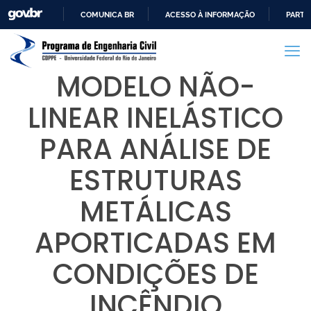
COMUNICA BR
ACESSO À INFORMAÇÃO
PARTI
IR
PARA
O
MODELO NÃO-
CONTEÚDO
LINEAR INELÁSTICO
PARA ANÁLISE DE
ESTRUTURAS
METÁLICAS
APORTICADAS EM
CONDIÇÕES DE
INCÊNDIO