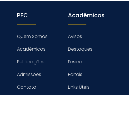
PEC
Acadêmicos
Quem Somos
Avisos
Acadêmicos
Destaques
Publicações
Ensino
Admissões
Editais
Contato
Links Úteis
reitos reservados PROGRAMA DE ENGENHARIA CIVIL - COPPE
Desenvolvido por Digimaster Informática