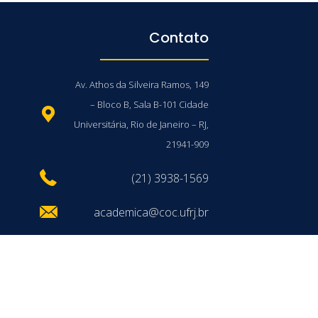
Contato
Av. Athos da Silveira Ramos, 149
– Bloco B, Sala B-101 Cidade
Universitária, Rio de Janeiro – RJ,
21941-909
(21) 3938-1569
academica@coc.ufrj.br
/UFRJ © 2026