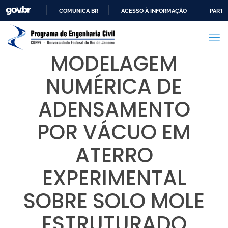
COMUNICA BR
ACESSO À INFORMAÇÃO
PARTI
IR
PARA
O
MODELAGEM
CONTEÚDO
NUMÉRICA DE
ADENSAMENTO
POR VÁCUO EM
ATERRO
EXPERIMENTAL
SOBRE SOLO MOLE
ESTRUTURADO