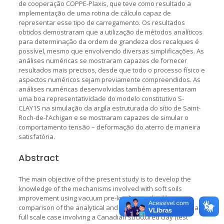
de cooperação COPPE-Plaxis, que teve como resultado a
implementação de uma rotina de cálculo capaz de
representar esse tipo de carregamento. Os resultados
obtidos demostraram que a utilização de métodos analíticos
para determinação da ordem de grandeza dos recalques é
possível, mesmo que envolvendo diversas simplificações. As
análises numéricas se mostraram capazes de fornecer
resultados mais precisos, desde que todo o processo físico e
aspectos numéricos sejam previamente compreendidos. As
análises numéricas desenvolvidas também apresentaram
uma boa representatividade do modelo constitutivo S-
CLAY1S na simulação da argila estruturada do sítio de Saint-
Roch-de-l'Achigan e se mostraram capazes de simular o
comportamento tensão – deformação do aterro de maneira
satisfatória.
Abstract
The main objective of the present study is to develop the
knowledge of the mechanisms involved with soft soils
improvement using vacuum pre-loading method by
comparison of the analytical and numerical solutions with a
full scale case involving a Canadian structured clay (test