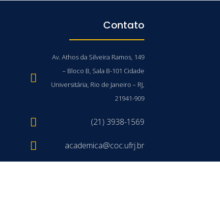
Contato
Av. Athos da Silveira Ramos, 149
– Bloco B, Sala B-101 Cidade
Universitária, Rio de Janeiro – RJ,
21941-909
(21) 3938-1569
academica@coc.ufrj.br
/UFRJ © 2026