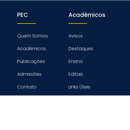
PEC
Acadêmicos
Quem Somos
Avisos
Acadêmicos
Destaques
Publicações
Ensino
Admissões
Editais
Contato
Links Úteis
reitos reservados PROGRAMA DE ENGENHARIA CIVIL - COPPE
Desenvolvido por Digimaster Informática