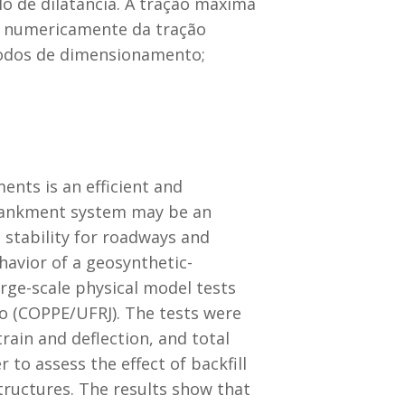
o de dilatância. A tração máxima
os numericamente da tração
todos de dimensionamento;
nts is an efficient and
mbankment system may be an
 stability for roadways and
havior of a geosynthetic-
rge-scale physical model tests
ro (COPPE/UFRJ). The tests were
ain and deflection, and total
 to assess the effect of backfill
ructures. The results show that