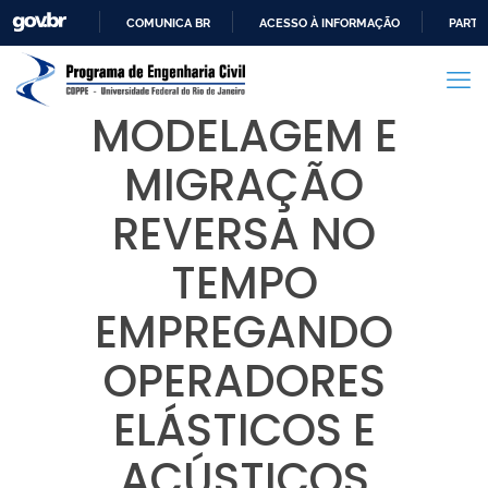
COMUNICA BR
ACESSO À INFORMAÇÃO
PARTI
IR
PARA
O
MODELAGEM E
CONTEÚDO
MIGRAÇÃO
REVERSA NO
TEMPO
EMPREGANDO
OPERADORES
ELÁSTICOS E
ACÚSTICOS