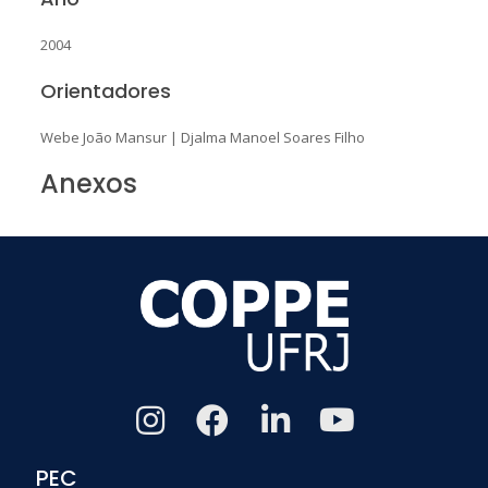
2004
Orientadores
Webe João Mansur
|
Djalma Manoel Soares Filho
Anexos
PEC