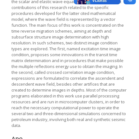
the scalar and elastic wave equations. The most important
contributions of this research related to the specific
procedures developed for the latter cited mathematical
model, where the wave field is represented by a vector
function. The main focus of this work is concentrated on the
time reverse migration schemes, aiming at depth and
subsurface structure image determination with high
resolution. In such schemes, two distinct image condition
types are explored. The first, named excitation time image
condition, proposes some innovations in the transit time
matrix determination and in procedures that make possible
the multiple reflections energy use to obtain the imaging. In
the second, called crossed correlation image condition,
expressions are formulated to correlate the ascendent and
descendent wave field, besides other artifices that are
created to determine images in depths. Most of the computer
programs elaborated in this work use parallel processing
resources and are run in microcomputer clusters, in order to
reach the necessary computational power to operate the
several two and three-dimensional simulations concerned to
petroleum industry, involving both real and synthetic seismic
data.
Ano