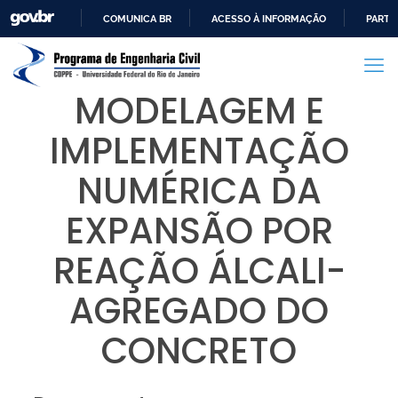
COMUNICA BR
ACESSO À INFORMAÇÃO
PARTI
IR
PARA
O
MODELAGEM E
CONTEÚDO
IMPLEMENTAÇÃO
NUMÉRICA DA
EXPANSÃO POR
REAÇÃO ÁLCALI-
AGREGADO DO
CONCRETO