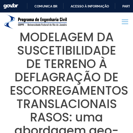
COMUNICA BR
ACESSO À INFORMAÇÃO
PARTI
IR
PARA
O
MODELAGEM DA
CONTEÚDO
SUSCETIBILIDADE
DE TERRENO À
DEFLAGRAÇÃO DE
ESCORREGAMENTOS
TRANSLACIONAIS
RASOS: uma
abordagem geo-