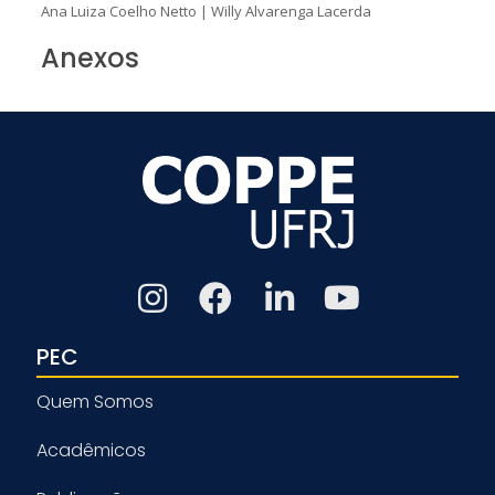
Ana Luiza Coelho Netto
|
Willy Alvarenga Lacerda
Anexos
PEC
Quem Somos
Acadêmicos