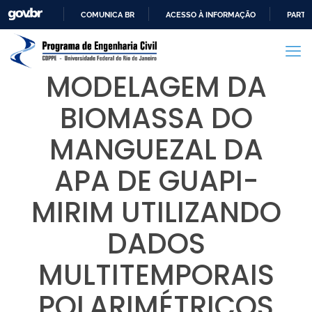
COMUNICA BR
ACESSO À INFORMAÇÃO
PARTI
IR
PARA
O
MODELAGEM DA
CONTEÚDO
BIOMASSA DO
MANGUEZAL DA
APA DE GUAPI-
MIRIM UTILIZANDO
DADOS
MULTITEMPORAIS
POLARIMÉTRICOS