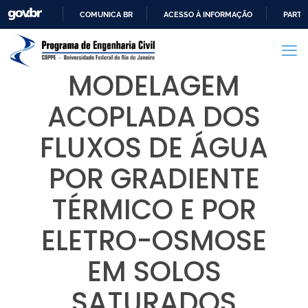
COMUNICA BR
ACESSO À INFORMAÇÃO
PARTI
IR
PARA
O
MODELAGEM
CONTEÚDO
ACOPLADA DOS
FLUXOS DE ÁGUA
POR GRADIENTE
TÉRMICO E POR
ELETRO-OSMOSE
EM SOLOS
SATURADOS