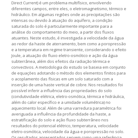
Direct Current) é um problema multifísico, envolvendo
diferentes campos, entre eles, o eletromagnetismo, térmico e
hidráulico. Em algumas regiões onde as precipitações são
intensas ou devido à atuação do aquífero, a condição
saturada do solo é particularmente importante para a
análise do comportamento do meio, a partir dos fluxos
atuantes. Neste estudo, é investigada a velocidade da água
ao redor da haste de aterramento, bem como a poropressão
e a temperatura em regime transiente, considerando o efeito
Joule, a atuação do fluxo eletro-osmótico e ação da água
subterrânea, além dos efeitos da radiação térmica e
convectivos. A metodologia do estudo se baseia em conjunto
de equações adotando o método dos elementos finitos para
o acoplamento das físicas em um solo saturado com a
inserção de uma haste vertical de cobre. Nos resultados foi
possível inferir a influência das propriedades do solo
(condutividade elétrica, eletro-osmótica, térmica e hidráulica,
além do calor específico e a umidade volumétrica) no
aquecimento local. Além de uma varredura paramétrica foi
averiguada a influência da profundidade da haste, a
estratificação do solo e ação fluxo subterrâneo nos
resultados do potencial elétrico, temperatura, velocidade
eletro-osmótica, velocidade da água e poropressão no solo.
Os resultados apresentados servem como uma referência