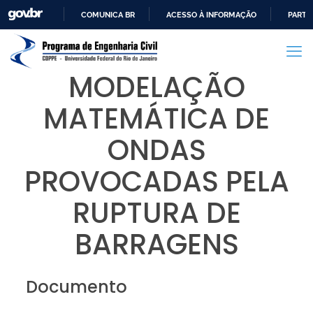
COMUNICA BR
ACESSO À INFORMAÇÃO
PARTI
IR
PARA
O
MODELAÇÃO
CONTEÚDO
MATEMÁTICA DE
ONDAS
PROVOCADAS PELA
RUPTURA DE
BARRAGENS
Documento