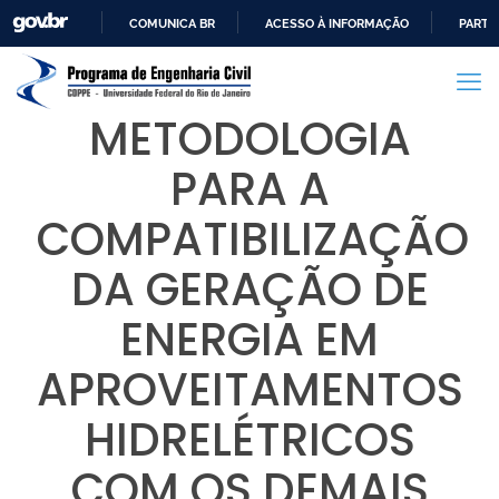
COMUNICA BR
ACESSO À INFORMAÇÃO
PARTI
IR
PARA
O
METODOLOGIA
CONTEÚDO
PARA A
COMPATIBILIZAÇÃO
DA GERAÇÃO DE
ENERGIA EM
APROVEITAMENTOS
HIDRELÉTRICOS
COM OS DEMAIS