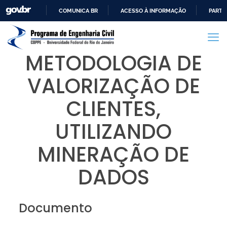
COMUNICA BR
ACESSO À INFORMAÇÃO
PARTI
IR
PARA
O
METODOLOGIA DE
CONTEÚDO
VALORIZAÇÃO DE
CLIENTES,
UTILIZANDO
MINERAÇÃO DE
DADOS
Documento