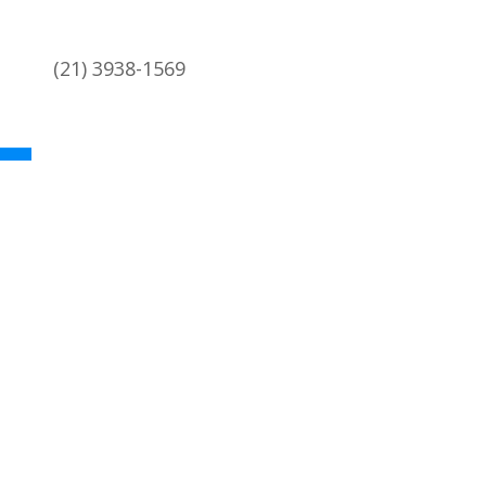
(21) 3938-1569
academica@coc.ufrj.br