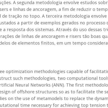
oluções. A segunda metodologia envolve estudos so
risers e linhas de ancoragem, a fim de reduzir o te
 de tração no topo. A terceira metodologia envolve
ustados a partir de exemplos gerados no processo d
 a resposta dos sistemas. Através do uso dessas tr
urações de linhas de ancoragem e risers tão boas q
delos de elementos finitos, em um tempo consider
ee optimization methodologies capable of facilitat
nstruct such methodologies, two computational tool
ificial Neural Networks (ANN). The first methodolo
ign of offshore structures so as to facilitate the s
ies on the use of metamodels to replace the dynami
utational time necessary for achieving top tension t