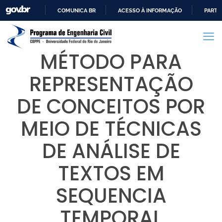
COMUNICA BR
ACESSO À INFORMAÇÃO
PARTI
IR
PARA
O
MÉTODO PARA
CONTEÚDO
REPRESENTAÇÃO
DE CONCEITOS POR
MEIO DE TÉCNICAS
DE ANÁLISE DE
TEXTOS EM
SEQUENCIA
TEMPORAL