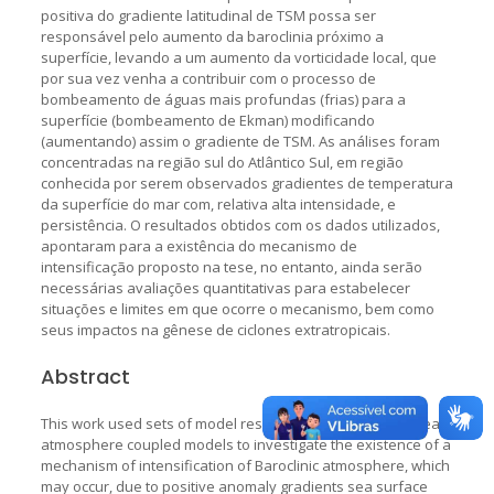
positiva do gradiente latitudinal de TSM possa ser
responsável pelo aumento da baroclinia próximo a
superfície, levando a um aumento da vorticidade local, que
por sua vez venha a contribuir com o processo de
bombeamento de águas mais profundas (frias) para a
superfície (bombeamento de Ekman) modificando
(aumentando) assim o gradiente de TSM. As análises foram
concentradas na região sul do Atlântico Sul, em região
conhecida por serem observados gradientes de temperatura
da superfície do mar com, relativa alta intensidade, e
persistência. O resultados obtidos com os dados utilizados,
apontaram para a existência do mecanismo de
intensificação proposto na tese, no entanto, ainda serão
necessárias avaliações quantitativas para estabelecer
situações e limites em que ocorre o mecanismo, bem como
seus impactos na gênese de ciclones extratropicais.
Abstract
This work used sets of model results atmospheric and ocean-
atmosphere coupled models to investigate the existence of a
mechanism of intensification of Baroclinic atmosphere, which
may occur, due to positive anomaly gradients sea surface