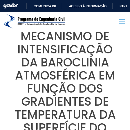
COMUNICA BR
ACESSO À INFORMAÇÃO
PARTI
IR
PARA
O
MECANISMO DE
CONTEÚDO
INTENSIFICAÇÃO
DA BAROCLINIA
ATMOSFÉRICA EM
FUNÇÃO DOS
GRADIENTES DE
TEMPERATURA DA
SUPERFÍCIE DO