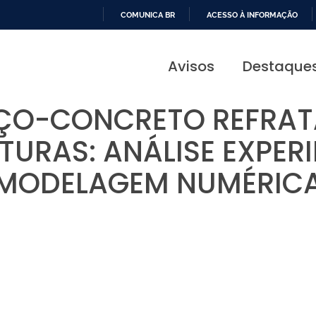
COMUNICA BR
ACESSO À INFORMAÇÃO
IR
PARA
Avisos
Destaque
O
CONTEÚDO
ÇO-CONCRETO REFRAT
URAS: ANÁLISE EXPER
MODELAGEM NUMÉRIC