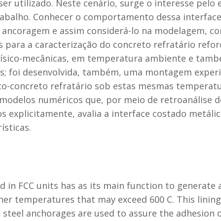
 ser utilizado. Neste cenário, surge o interesse pel
trabalho. Conhecer o comportamento dessa interface
ncoragem e assim considerá-lo na modelagem, con
s para a caracterização do concreto refratário refo
s físico-mecânicas, em temperatura ambiente e tamb
s; foi desenvolvida, também, uma montagem experi
lico-concreto refratário sob estas mesmas tempera
r modelos numéricos que, por meio de retroanálise 
explicitamente, avalia a interface costado metálic
ísticas.
d in FCC units has as its main function to generate 
inner temperatures that may exceed 600 C. This lining
s steel anchorages are used to assure the adhesion 