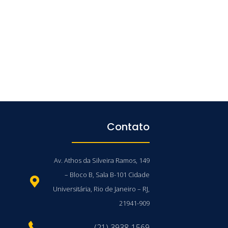
Contato
Av. Athos da Silveira Ramos, 149
– Bloco B, Sala B-101 Cidade
Universitária, Rio de Janeiro – RJ,
21941-909
(21) 3938-1569