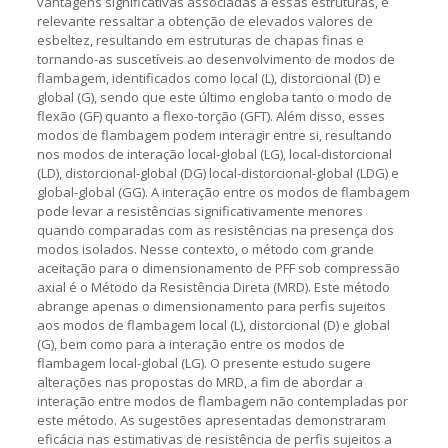
vantagens significativas associadas a essas estruturas, é
relevante ressaltar a obtenção de elevados valores de
esbeltez, resultando em estruturas de chapas finas e
tornando-as suscetíveis ao desenvolvimento de modos de
flambagem, identificados como local (L), distorcional (D) e
global (G), sendo que este último engloba tanto o modo de
flexão (GF) quanto a flexo-torção (GFT). Além disso, esses
modos de flambagem podem interagir entre si, resultando
nos modos de interação local-global (LG), local-distorcional
(LD), distorcional-global (DG) local-distorcional-global (LDG) e
global-global (GG). A interação entre os modos de flambagem
pode levar a resistências significativamente menores
quando comparadas com as resistências na presença dos
modos isolados. Nesse contexto, o método com grande
aceitação para o dimensionamento de PFF sob compressão
axial é o Método da Resistência Direta (MRD). Este método
abrange apenas o dimensionamento para perfis sujeitos
aos modos de flambagem local (L), distorcional (D) e global
(G), bem como para a interação entre os modos de
flambagem local-global (LG). O presente estudo sugere
alterações nas propostas do MRD, a fim de abordar a
interação entre modos de flambagem não contempladas por
este método. As sugestões apresentadas demonstraram
eficácia nas estimativas de resistência de perfis sujeitos a