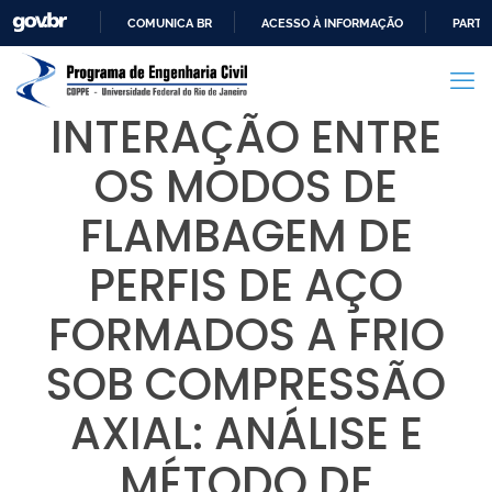
COMUNICA BR
ACESSO À INFORMAÇÃO
PARTI
IR
PARA
O
INTERAÇÃO ENTRE
CONTEÚDO
OS MODOS DE
FLAMBAGEM DE
PERFIS DE AÇO
FORMADOS A FRIO
SOB COMPRESSÃO
AXIAL: ANÁLISE E
MÉTODO DE