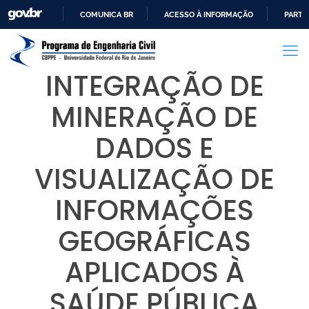
COMUNICA BR
ACESSO À INFORMAÇÃO
PARTI
IR
PARA
O
INTEGRAÇÃO DE
CONTEÚDO
MINERAÇÃO DE
DADOS E
VISUALIZAÇÃO DE
INFORMAÇÕES
GEOGRÁFICAS
APLICADOS À
SAÚDE PÚBLICA