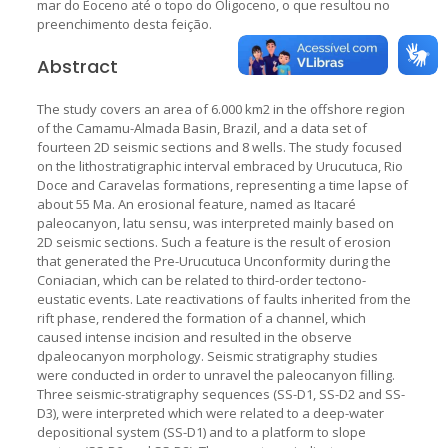
mar do Eoceno até o topo do Oligoceno, o que resultou no
preenchimento desta feição.
Abstract
The study covers an area of 6.000 km2 in the offshore region
of the Camamu-Almada Basin, Brazil, and a data set of
fourteen 2D seismic sections and 8 wells. The study focused
on the lithostratigraphic interval embraced by Urucutuca, Rio
Doce and Caravelas formations, representing a time lapse of
about 55 Ma. An erosional feature, named as Itacaré
paleocanyon, latu sensu, was interpreted mainly based on
2D seismic sections. Such a feature is the result of erosion
that generated the Pre-Urucutuca Unconformity during the
Coniacian, which can be related to third-order tectono-
eustatic events. Late reactivations of faults inherited from the
rift phase, rendered the formation of a channel, which
caused intense incision and resulted in the observe
dpaleocanyon morphology. Seismic stratigraphy studies
were conducted in order to unravel the paleocanyon filling.
Three seismic-stratigraphy sequences (SS-D1, SS-D2 and SS-
D3), were interpreted which were related to a deep-water
depositional system (SS-D1) and to a platform to slope