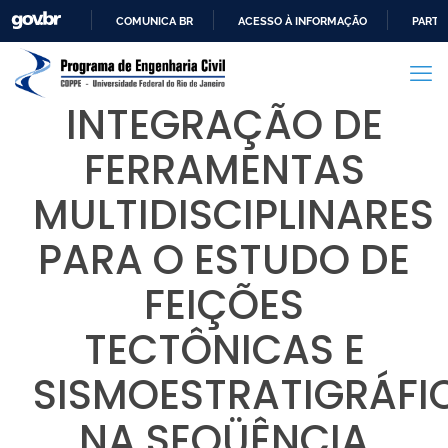
COMUNICA BR
ACESSO À INFORMAÇÃO
PARTI
IR
PARA
O
INTEGRAÇÃO DE
CONTEÚDO
FERRAMENTAS
MULTIDISCIPLINARES
PARA O ESTUDO DE
FEIÇÕES
TECTÔNICAS E
SISMOESTRATIGRÁFI
NA SEQÜÊNCIA