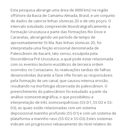
Esta pesquisa abrange uma área de 6000 km2 na região
offshore da Bacia de Camamu-Almada, Brasil, e um conjunto
de dados de catorze linhas sísmicas 2D e de oito poços. O
intervalo estudado compreende litoestratigraficamente a
Formação Urucutuca e parte das formações Rio Doce e
Caravelas, abrangendo um período de tempo de
aproximadamente 55 Ma. Nas linhas sísmicas 2D, foi
interpretada uma feição erosional denominada de
Paleocânion de Itacaré, lato sensu, esculpida pela
Discordância Pré-Urucutuca, a qual pode estar relacionada
com os eventos tectono-eustáticos de terceira ordem
ocorridos no Coniaciano. As reativações tardias de falhas
desenvolvidas durante a fase rifte foram as responsáveis
pela formação de um canal, que causou intensa erosão,
resultando na morfologia observada do paleocânion. O
preenchimento do paleocânion foi estudado a partir da
análise sismoestratigráfica, o que possibilitou a
interpretação de três sismoseqüências (SS-D1, SS-D2 e SS-
D3), as quais estão relacionadas com um sistema
deposicional marinho profundo (SS-D1) e com um sistema de
plataforma a marinho raso (SS-D2 e SS-D3). Estes sistemas
indicam um progressivo rebaixamento do nível relativo do