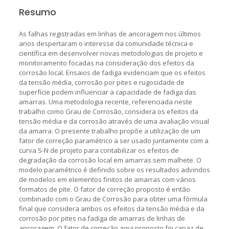
Resumo
As falhas registradas em linhas de ancoragem nos últimos
anos despertaram o interesse da comunidade técnica e
científica em desenvolver novas metodologias de projeto e
monitoramento focadas na consideração dos efeitos da
corrosão local. Ensaios de fadiga evidenciam que os efeitos
da tensão média, corrosão por pites e rugosidade de
superfície podem influenciar a capacidade de fadiga das
amarras. Uma metodologia recente, referenciada neste
trabalho como Grau de Corrosão, considera os efeitos da
tensão média e da corrosão através de uma avaliação visual
da amarra. O presente trabalho propõe a utilização de um
fator de correção paramétrico a ser usado juntamente com a
curva S-N de projeto para contabilizar os efeitos de
degradação da corrosão local em amarras sem malhete. O
modelo paramétrico é definido sobre os resultados advindos
de modelos em elementos finitos de amarras com vários
formatos de pite. O fator de correção proposto é então
combinado com o Grau de Corrosão para obter uma fórmula
final que considera ambos os efeitos da tensão média e da
corrosão por pites na fadiga de amarras de linhas de
ancoragem. O fator de correção aqui proposto foi capaz de