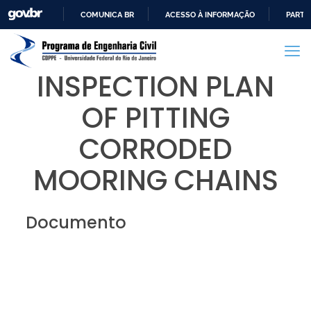
COMUNICA BR
ACESSO À INFORMAÇÃO
PARTI
IR
PARA
O
INSPECTION PLAN
CONTEÚDO
OF PITTING
CORRODED
MOORING CHAINS
Documento