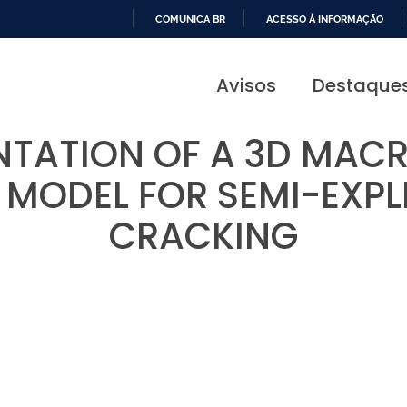
COMUNICA BR
ACESSO À INFORMAÇÃO
IR
PARA
Avisos
Destaque
O
CONTEÚDO
NTATION OF A 3D MAC
C MODEL FOR SEMI-EXPL
CRACKING