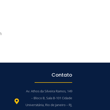
n
Contato
Av. Athos da Silveira Ramos, 149
– Bloco B, Sala B-101 Cidade
Universitária, Rio de Janeiro – RJ,