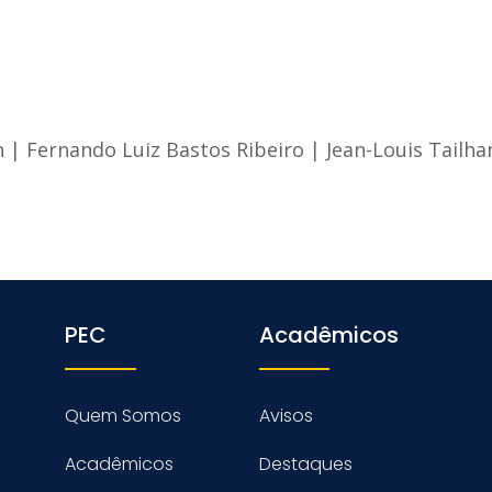
n
|
Fernando Luiz Bastos Ribeiro
|
Jean-Louis Tailha
PEC
Acadêmicos
Quem Somos
Avisos
Acadêmicos
Destaques