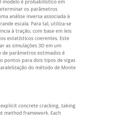
 O modelo é probabilístico em
 determinar os parâmetros
ma análise inversa associada à
nde escala. Para tal, utiliza-se
ncia à tração, com base em leis
s estatísticos coerentes. Este
zar as simulações 3D em um
to de parâmetros estimados é
o pontos para dois tipos de vigas
 paralelização do método de Monte
xplicit concrete cracking, taking
ent method framework. Each