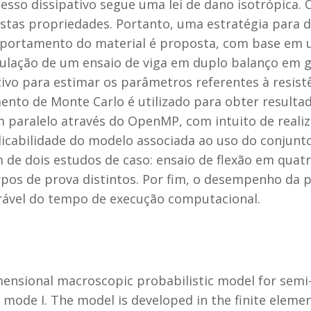
ocesso dissipativo segue uma lei de dano isotrópica.
destas propriedades. Portanto, uma estratégia para
portamento do material é proposta, com base em u
ulação de um ensaio de viga em duplo balanço em gra
vo para estimar os parâmetros referentes à resistê
nto de Monte Carlo é utilizado para obter resultado
paralelo através do OpenMP, com intuito de reali
licabilidade do modelo associada ao uso do conjun
de dois estudos de caso: ensaio de flexão em quatr
orpos de prova distintos. Por fim, o desempenho da
rável do tempo de execução computacional.
nsional macroscopic probabilistic model for semi-e
n mode I. The model is developed in the finite elem