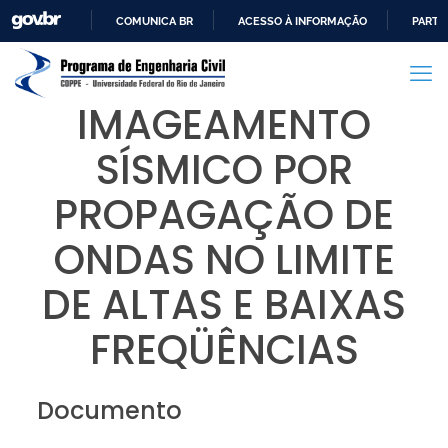
COMUNICA BR
ACESSO À INFORMAÇÃO
PARTI
IR
PARA
O
IMAGEAMENTO
CONTEÚDO
SÍSMICO POR
PROPAGAÇÃO DE
ONDAS NO LIMITE
DE ALTAS E BAIXAS
FREQÜÊNCIAS
Documento