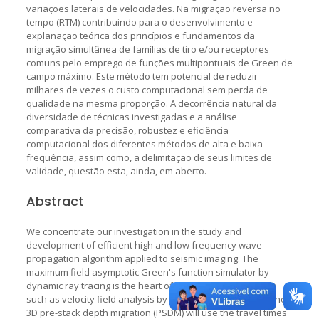
variações laterais de velocidades. Na migração reversa no
tempo (RTM) contribuindo para o desenvolvimento e
explanação teórica dos princípios e fundamentos da
migração simultânea de famílias de tiro e/ou receptores
comuns pelo emprego de funções multipontuais de Green de
campo máximo. Este método tem potencial de reduzir
milhares de vezes o custo computacional sem perda de
qualidade na mesma proporção. A decorrência natural da
diversidade de técnicas investigadas e a análise
comparativa da precisão, robustez e eficiência
computacional dos diferentes métodos de alta e baixa
freqüência, assim como, a delimitação de seus limites de
validade, questão esta, ainda, em aberto.
Abstract
We concentrate our investigation in the study and
development of efficient high and low frequency wave
propagation algorithm applied to seismic imaging. The
maximum field asymptotic Green's function simulator by
dynamic ray tracing is the heart of a series of applications
such as velocity field analysis by reflection tomography. The
3D pre-stack depth migration (PSDM) will use the travel times