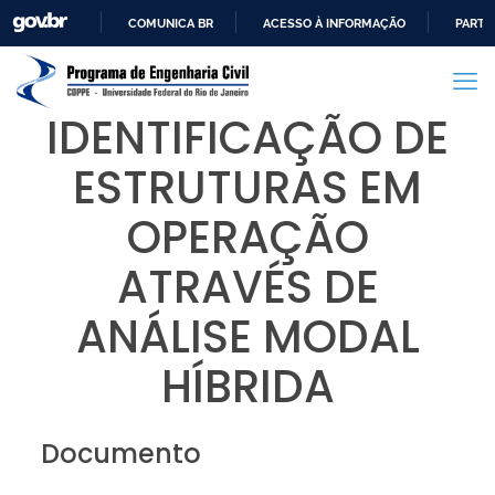
COMUNICA BR
ACESSO À INFORMAÇÃO
PARTI
IR
PARA
O
IDENTIFICAÇÃO DE
CONTEÚDO
ESTRUTURAS EM
OPERAÇÃO
ATRAVÉS DE
ANÁLISE MODAL
HÍBRIDA
Documento