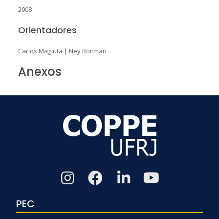
2008
Orientadores
Carlos Magluta
|
Ney Roitman
Anexos
PEC