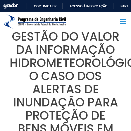
COMUNICA BR
ACESSO À INFORMAÇÃO
PARTI
IR
PARA
O
GESTÃO DO VALOR
CONTEÚDO
DA INFORMAÇÃO
HIDROMETEOROLÓGI
O CASO DOS
ALERTAS DE
INUNDAÇÃO PARA
PROTEÇÃO DE
BENS MÓVEIS EM