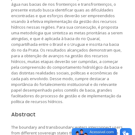
água nas bacias de rios fronteiriços e transfronteiriços, o
presente estudo busca identificar quais as dificuldades
encontradas e que esforços deverão ser empreendidos
visando à efetiva implementação da gestão dos recursos
hídricos nessas regiões. Para sua consecução, é proposta
uma metodologia que sintetiza as metas prioritárias a serem
atingidas, e que é aplicada à bacia do rio Quaraí,
compartilhada entre o Brasil e o Uruguai e inscrita na bacia
do rio da Prata. Os resultados alcançados demonstram que,
para a obtenção de avanços na gestão dos recursos
hídricos, muitas etapas deverão ser cumpridas, a começar
pela compreensão do comportamento hidrológico da bacia e
das distintas realidades sociais, políticas e econômicas de
cada país envolvido. Desse modo, cumpre destacar a
importância do fortalecimento institucional e do relevante
papel desempenhado pelos comitês de bacia, grandes
facilitadores do processo de gestão e de implementação da
política de recursos hídricos.
Abstract
The boundary and transboundary waters interconnect users
from different sovereign states through the use of a single