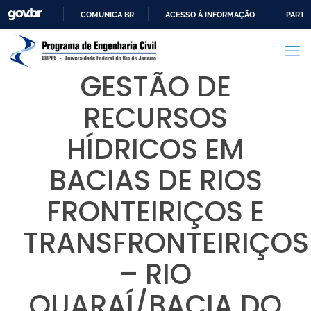
COMUNICA BR
ACESSO À INFORMAÇÃO
PARTI
IR
PARA
O
GESTÃO DE
CONTEÚDO
RECURSOS
HÍDRICOS EM
BACIAS DE RIOS
FRONTEIRIÇOS E
TRANSFRONTEIRIÇOS
– RIO
QUARAÍ/BACIA DO