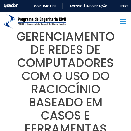
COMUNICA BR
ACESSO À INFORMAÇÃO
PARTI
IR
PARA
O
GERENCIAMENTO
CONTEÚDO
DE REDES DE
COMPUTADORES
COM O USO DO
RACIOCÍNIO
BASEADO EM
CASOS E
FERRAMENTAS