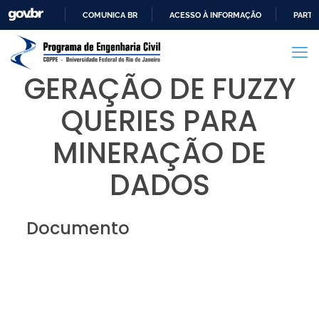
COMUNICA BR
ACESSO À INFORMAÇÃO
PARTI
IR
PARA
O
GERAÇÃO DE FUZZY
CONTEÚDO
QUERIES PARA
MINERAÇÃO DE
DADOS
Documento