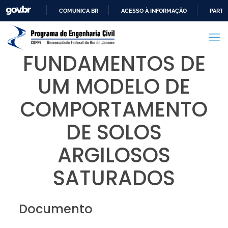
COMUNICA BR
ACESSO À INFORMAÇÃO
PARTI
IR
PARA
O
FUNDAMENTOS DE
CONTEÚDO
UM MODELO DE
COMPORTAMENTO
DE SOLOS
ARGILOSOS
SATURADOS
Documento