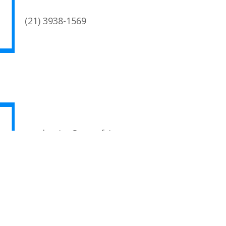
(21) 3938-1569
academica@coc.ufrj.br
RAMA DE