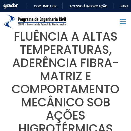
COMUNICA BR
ACESSO À INFORMAÇÃO
PARTI
IR
PARA
O
FLUÊNCIA A ALTAS
CONTEÚDO
TEMPERATURAS,
ADERÊNCIA FIBRA-
MATRIZ E
COMPORTAMENTO
MECÂNICO SOB
AÇÕES
HIGROTÉRMICAS