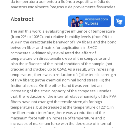
da temperatura aumentou a fluência específica média de
amostras inicialmente íntegras e de previamente fissuradas.
Abstract
The aim this work is evaluating the influence of temperature
(from 22° to 100°C) and relative humidity levels (from 0% to
95%) in the direct tensile behavior of PVA fibers and the bond
between fiber and matrix for applications in SHCC
composites. Additionally it evaluated the effect of
temperature on direct tensile creep of the composite and
also the influence of the initial condition of the sample (not
cracked and cracked up to 0.5%). As a result, with increasing
temperature, there was a reduction of: (i) the tensile strength
of PVA fibers; (ii) the chemical nominal bond stress; (iii) the
frictional stress. On the other hand it was verified an
increasing of the strain capacity of the composite. Besides
that, the reduction of the internal relative humidity of the PVA
fibers have not changed the tensile strength for high
temperatures, but decreased at the temperature of 22°C. In
the fiber-matrix interface, there was a reduction of the
maximum force with an increase of temperature and it
increases of maximum force with the decrease of internal