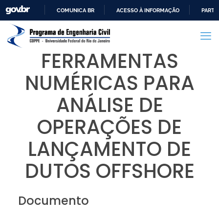
COMUNICA BR
ACESSO À INFORMAÇÃO
PARTI
IR
PARA
O
FERRAMENTAS
CONTEÚDO
NUMÉRICAS PARA
ANÁLISE DE
OPERAÇÕES DE
LANÇAMENTO DE
DUTOS OFFSHORE
Documento