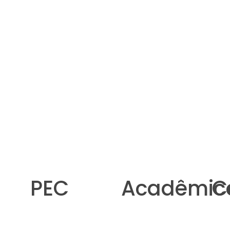
PEC
Acadêmic
C