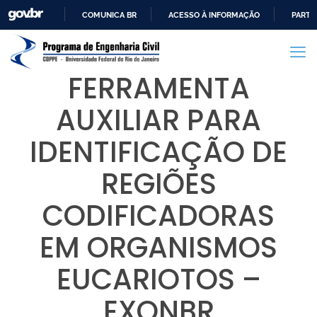
COMUNICA BR
ACESSO À INFORMAÇÃO
PARTI
IR
PARA
O
FERRAMENTA
CONTEÚDO
AUXILIAR PARA
IDENTIFICAÇÃO DE
REGIÕES
CODIFICADORAS
EM ORGANISMOS
EUCARIOTOS –
EXONBR