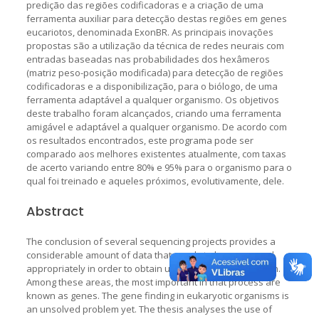
predição das regiões codificadoras e a criação de uma
ferramenta auxiliar para detecção destas regiões em genes
eucariotos, denominada ExonBR. As principais inovações
propostas são a utilização da técnica de redes neurais com
entradas baseadas nas probabilidades dos hexâmeros
(matriz peso-posição modificada) para detecção de regiões
codificadoras e a disponibilização, para o biólogo, de uma
ferramenta adaptável a qualquer organismo. Os objetivos
deste trabalho foram alcançados, criando uma ferramenta
amigável e adaptável a qualquer organismo. De acordo com
os resultados encontrados, este programa pode ser
comparado aos melhores existentes atualmente, com taxas
de acerto variando entre 80% e 95% para o organismo para o
qual foi treinado e aqueles próximos, evolutivamente, dele.
Abstract
The conclusion of several sequencing projects provides a
considerable amount of data that needs to be processed
appropriately in order to obtain useful genetic information.
Among these areas, the most important in that process are
known as genes. The gene finding in eukaryotic organisms is
an unsolved problem yet. The thesis analyses the use of