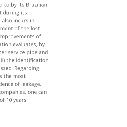
to by its Brazilian
 during its
 also incurs in
tment of the lost
n improvements of
ation evaluates, by
ter service pipe and
i) the identification
essed. Regarding
as the most
dence of leakage.
 companies, one can
of 10 years.