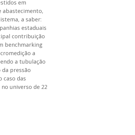
estidos em
e abastecimento,
istema, a saber:
panhias estaduais
ipal contribuição
e um benchmarking
icromedição a
sendo a tubulação
o da pressão
o caso das
no universo de 22