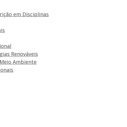
rição em Disciplinas
is
ional
rgias Renováveis
 Meio Ambiente
onais